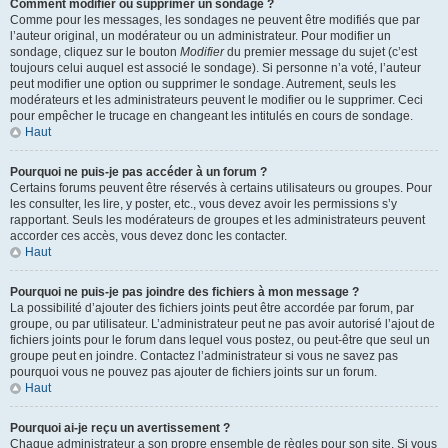
Comment modifier ou supprimer un sondage ?
Comme pour les messages, les sondages ne peuvent être modifiés que par
l’auteur original, un modérateur ou un administrateur. Pour modifier un
sondage, cliquez sur le bouton
Modifier
du premier message du sujet (c’est
toujours celui auquel est associé le sondage). Si personne n’a voté, l’auteur
peut modifier une option ou supprimer le sondage. Autrement, seuls les
modérateurs et les administrateurs peuvent le modifier ou le supprimer. Ceci
pour empêcher le trucage en changeant les intitulés en cours de sondage.
Haut
Pourquoi ne puis-je pas accéder à un forum ?
Certains forums peuvent être réservés à certains utilisateurs ou groupes. Pour
les consulter, les lire, y poster, etc., vous devez avoir les permissions s’y
rapportant. Seuls les modérateurs de groupes et les administrateurs peuvent
accorder ces accès, vous devez donc les contacter.
Haut
Pourquoi ne puis-je pas joindre des fichiers à mon message ?
La possibilité d’ajouter des fichiers joints peut être accordée par forum, par
groupe, ou par utilisateur. L’administrateur peut ne pas avoir autorisé l’ajout de
fichiers joints pour le forum dans lequel vous postez, ou peut-être que seul un
groupe peut en joindre. Contactez l’administrateur si vous ne savez pas
pourquoi vous ne pouvez pas ajouter de fichiers joints sur un forum.
Haut
Pourquoi ai-je reçu un avertissement ?
Chaque administrateur a son propre ensemble de règles pour son site. Si vous