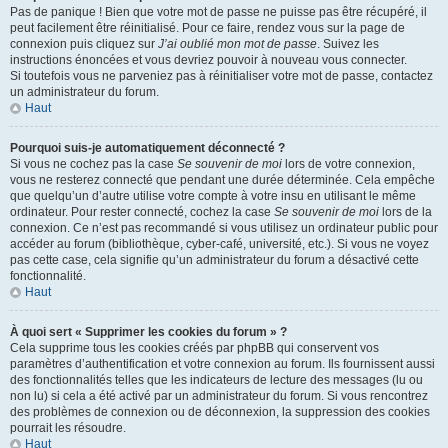
Pas de panique ! Bien que votre mot de passe ne puisse pas être récupéré, il
peut facilement être réinitialisé. Pour ce faire, rendez vous sur la page de
connexion puis cliquez sur
J’ai oublié mon mot de passe
. Suivez les
instructions énoncées et vous devriez pouvoir à nouveau vous connecter.
Si toutefois vous ne parveniez pas à réinitialiser votre mot de passe, contactez
un administrateur du forum.
Haut
Pourquoi suis-je automatiquement déconnecté ?
Si vous ne cochez pas la case
Se souvenir de moi
lors de votre connexion,
vous ne resterez connecté que pendant une durée déterminée. Cela empêche
que quelqu’un d’autre utilise votre compte à votre insu en utilisant le même
ordinateur. Pour rester connecté, cochez la case
Se souvenir de moi
lors de la
connexion. Ce n’est pas recommandé si vous utilisez un ordinateur public pour
accéder au forum (bibliothèque, cyber-café, université, etc.). Si vous ne voyez
pas cette case, cela signifie qu’un administrateur du forum a désactivé cette
fonctionnalité.
Haut
À quoi sert « Supprimer les cookies du forum » ?
Cela supprime tous les cookies créés par phpBB qui conservent vos
paramètres d’authentification et votre connexion au forum. Ils fournissent aussi
des fonctionnalités telles que les indicateurs de lecture des messages (lu ou
non lu) si cela a été activé par un administrateur du forum. Si vous rencontrez
des problèmes de connexion ou de déconnexion, la suppression des cookies
pourrait les résoudre.
Haut