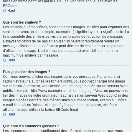
mises en forme permises par le HTML peuvent être appliquées avec les
BBCodes.
Haut
Que sont les smileys ?
Les smileys, ou émoticônes, sont de petites images utilisées pour exprimer des
sentiments avec un code simple, exemple : :) signifie joyeux, :( signifie triste. La
liste complète des smileys est visible sur la page de rédaction de message.
Essayez toutefois de ne pas en abuser. Ils peuvent rapidement rendre un
message illisible et un modérateur peut décider de les retirer ou simplement
d’effacer le message. L’administrateur peut aussi avoir défini un nombre
maximum de smileys par message.
Haut
Puis-je publier des images ?
Oui, vous pouvez afficher des images dans vos messages. Par ailleurs, si
l’administrateur a autorisé les fichiers joints, vous pouvez charger une image
sur le forum. Autrement, vous devez lier une image placée sur un serveur Web
public, exemple : http://www.exemple.com/mon-image.gif. Vous ne pouvez pas
lier des images de votre ordinateur (sauf si c’est un serveur Web public) ni des
images placées derrière des mécanismes d’authentification, exemple : Boîtes
e-mail Hotmail ou Yahoo!, sites protégés par un mot de passe, etc. Pour
afficher l’image, utilisez la balise BBCode [img].
Haut
Que sont les annonces globales ?
Les annonces globales contiennent des informations importantes que vous