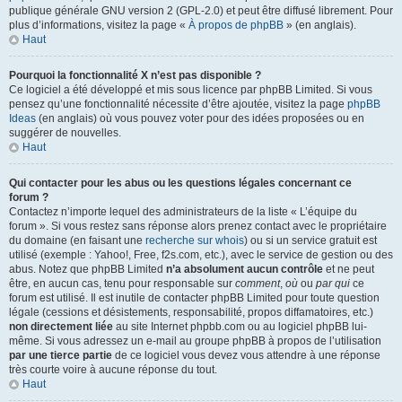
publique générale GNU version 2 (GPL-2.0) et peut être diffusé librement. Pour
plus d’informations, visitez la page «
À propos de phpBB
» (en anglais).
Haut
Pourquoi la fonctionnalité X n’est pas disponible ?
Ce logiciel a été développé et mis sous licence par phpBB Limited. Si vous
pensez qu’une fonctionnalité nécessite d’être ajoutée, visitez la page
phpBB
Ideas
(en anglais) où vous pouvez voter pour des idées proposées ou en
suggérer de nouvelles.
Haut
Qui contacter pour les abus ou les questions légales concernant ce
forum ?
Contactez n’importe lequel des administrateurs de la liste « L’équipe du
forum ». Si vous restez sans réponse alors prenez contact avec le propriétaire
du domaine (en faisant une
recherche sur whois
) ou si un service gratuit est
utilisé (exemple : Yahoo!, Free, f2s.com, etc.), avec le service de gestion ou des
abus. Notez que phpBB Limited
n’a absolument aucun contrôle
et ne peut
être, en aucun cas, tenu pour responsable sur
comment
,
où
ou
par qui
ce
forum est utilisé. Il est inutile de contacter phpBB Limited pour toute question
légale (cessions et désistements, responsabilité, propos diffamatoires, etc.)
non directement liée
au site Internet phpbb.com ou au logiciel phpBB lui-
même. Si vous adressez un e-mail au groupe phpBB à propos de l’utilisation
par une tierce partie
de ce logiciel vous devez vous attendre à une réponse
très courte voire à aucune réponse du tout.
Haut