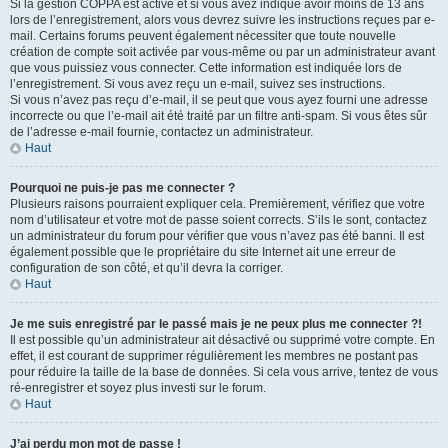
Si la gestion COPPA est active et si vous avez indiqué avoir moins de 13 ans
lors de l’enregistrement, alors vous devrez suivre les instructions reçues par e-
mail. Certains forums peuvent également nécessiter que toute nouvelle
création de compte soit activée par vous-même ou par un administrateur avant
que vous puissiez vous connecter. Cette information est indiquée lors de
l’enregistrement. Si vous avez reçu un e-mail, suivez ses instructions.
Si vous n’avez pas reçu d’e-mail, il se peut que vous ayez fourni une adresse
incorrecte ou que l’e-mail ait été traité par un filtre anti-spam. Si vous êtes sûr
de l’adresse e-mail fournie, contactez un administrateur.
Haut
Pourquoi ne puis-je pas me connecter ?
Plusieurs raisons pourraient expliquer cela. Premièrement, vérifiez que votre
nom d’utilisateur et votre mot de passe soient corrects. S’ils le sont, contactez
un administrateur du forum pour vérifier que vous n’avez pas été banni. Il est
également possible que le propriétaire du site Internet ait une erreur de
configuration de son côté, et qu’il devra la corriger.
Haut
Je me suis enregistré par le passé mais je ne peux plus me connecter ?!
Il est possible qu’un administrateur ait désactivé ou supprimé votre compte. En
effet, il est courant de supprimer régulièrement les membres ne postant pas
pour réduire la taille de la base de données. Si cela vous arrive, tentez de vous
ré-enregistrer et soyez plus investi sur le forum.
Haut
J’ai perdu mon mot de passe !