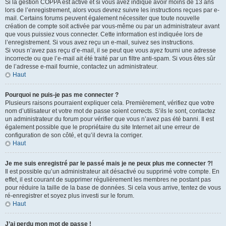
Si la gestion COPPA est active et si vous avez indiqué avoir moins de 13 ans
lors de l’enregistrement, alors vous devrez suivre les instructions reçues par e-
mail. Certains forums peuvent également nécessiter que toute nouvelle
création de compte soit activée par vous-même ou par un administrateur avant
que vous puissiez vous connecter. Cette information est indiquée lors de
l’enregistrement. Si vous avez reçu un e-mail, suivez ses instructions.
Si vous n’avez pas reçu d’e-mail, il se peut que vous ayez fourni une adresse
incorrecte ou que l’e-mail ait été traité par un filtre anti-spam. Si vous êtes sûr
de l’adresse e-mail fournie, contactez un administrateur.
Haut
Pourquoi ne puis-je pas me connecter ?
Plusieurs raisons pourraient expliquer cela. Premièrement, vérifiez que votre
nom d’utilisateur et votre mot de passe soient corrects. S’ils le sont, contactez
un administrateur du forum pour vérifier que vous n’avez pas été banni. Il est
également possible que le propriétaire du site Internet ait une erreur de
configuration de son côté, et qu’il devra la corriger.
Haut
Je me suis enregistré par le passé mais je ne peux plus me connecter ?!
Il est possible qu’un administrateur ait désactivé ou supprimé votre compte. En
effet, il est courant de supprimer régulièrement les membres ne postant pas
pour réduire la taille de la base de données. Si cela vous arrive, tentez de vous
ré-enregistrer et soyez plus investi sur le forum.
Haut
J’ai perdu mon mot de passe !