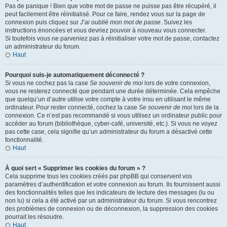
Pas de panique ! Bien que votre mot de passe ne puisse pas être récupéré, il
peut facilement être réinitialisé. Pour ce faire, rendez vous sur la page de
connexion puis cliquez sur
J’ai oublié mon mot de passe
. Suivez les
instructions énoncées et vous devriez pouvoir à nouveau vous connecter.
Si toutefois vous ne parveniez pas à réinitialiser votre mot de passe, contactez
un administrateur du forum.
Haut
Pourquoi suis-je automatiquement déconnecté ?
Si vous ne cochez pas la case
Se souvenir de moi
lors de votre connexion,
vous ne resterez connecté que pendant une durée déterminée. Cela empêche
que quelqu’un d’autre utilise votre compte à votre insu en utilisant le même
ordinateur. Pour rester connecté, cochez la case
Se souvenir de moi
lors de la
connexion. Ce n’est pas recommandé si vous utilisez un ordinateur public pour
accéder au forum (bibliothèque, cyber-café, université, etc.). Si vous ne voyez
pas cette case, cela signifie qu’un administrateur du forum a désactivé cette
fonctionnalité.
Haut
À quoi sert « Supprimer les cookies du forum » ?
Cela supprime tous les cookies créés par phpBB qui conservent vos
paramètres d’authentification et votre connexion au forum. Ils fournissent aussi
des fonctionnalités telles que les indicateurs de lecture des messages (lu ou
non lu) si cela a été activé par un administrateur du forum. Si vous rencontrez
des problèmes de connexion ou de déconnexion, la suppression des cookies
pourrait les résoudre.
Haut