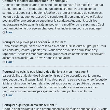
Comment modifier ou supprimer un sondage ?
Comme pour les messages, les sondages ne peuvent être modifiés que par
l’auteur original, un modérateur ou un administrateur. Pour modifier un
sondage, cliquez sur le bouton
Modifier
du premier message du sujet (c’est
toujours celui auquel est associé le sondage). Si personne n’a voté, l’auteur
peut modifier une option ou supprimer le sondage. Autrement, seuls les
modérateurs et les administrateurs peuvent le modifier ou le supprimer. Ceci
pour empêcher le trucage en changeant les intitulés en cours de sondage.
Haut
Pourquoi ne puis-je pas accéder à un forum ?
Certains forums peuvent être réservés à certains utilisateurs ou groupes. Pour
les consulter, les lire, y poster, etc., vous devez avoir les permissions s’y
rapportant. Seuls les modérateurs de groupes et les administrateurs peuvent
accorder ces accès, vous devez donc les contacter.
Haut
Pourquoi ne puis-je pas joindre des fichiers à mon message ?
La possibilité d’ajouter des fichiers joints peut être accordée par forum, par
groupe, ou par utilisateur. L’administrateur peut ne pas avoir autorisé l’ajout de
fichiers joints pour le forum dans lequel vous postez, ou peut-être que seul un
groupe peut en joindre. Contactez l’administrateur si vous ne savez pas
pourquoi vous ne pouvez pas ajouter de fichiers joints sur un forum.
Haut
Pourquoi ai-je reçu un avertissement ?
Chaque administrateur a son propre ensemble de règles pour son site. Si vous