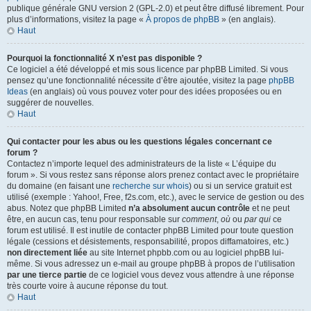
publique générale GNU version 2 (GPL-2.0) et peut être diffusé librement. Pour
plus d’informations, visitez la page «
À propos de phpBB
» (en anglais).
Haut
Pourquoi la fonctionnalité X n’est pas disponible ?
Ce logiciel a été développé et mis sous licence par phpBB Limited. Si vous
pensez qu’une fonctionnalité nécessite d’être ajoutée, visitez la page
phpBB
Ideas
(en anglais) où vous pouvez voter pour des idées proposées ou en
suggérer de nouvelles.
Haut
Qui contacter pour les abus ou les questions légales concernant ce
forum ?
Contactez n’importe lequel des administrateurs de la liste « L’équipe du
forum ». Si vous restez sans réponse alors prenez contact avec le propriétaire
du domaine (en faisant une
recherche sur whois
) ou si un service gratuit est
utilisé (exemple : Yahoo!, Free, f2s.com, etc.), avec le service de gestion ou des
abus. Notez que phpBB Limited
n’a absolument aucun contrôle
et ne peut
être, en aucun cas, tenu pour responsable sur
comment
,
où
ou
par qui
ce
forum est utilisé. Il est inutile de contacter phpBB Limited pour toute question
légale (cessions et désistements, responsabilité, propos diffamatoires, etc.)
non directement liée
au site Internet phpbb.com ou au logiciel phpBB lui-
même. Si vous adressez un e-mail au groupe phpBB à propos de l’utilisation
par une tierce partie
de ce logiciel vous devez vous attendre à une réponse
très courte voire à aucune réponse du tout.
Haut