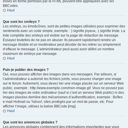
mises en forme permises par le HTML peuvent être appliquées avec les
BBCodes.
Haut
Que sont les smileys ?
Les smileys, ou émoticônes, sont de petites images utilisées pour exprimer des
sentiments avec un code simple, exemple : :) signifie joyeux, :( signifie triste. La
liste complète des smileys est visible sur la page de rédaction de message.
Essayez toutefois de ne pas en abuser. Ils peuvent rapidement rendre un
message illisible et un modérateur peut décider de les retirer ou simplement
d’effacer le message. L’administrateur peut aussi avoir défini un nombre
maximum de smileys par message.
Haut
Puis-je publier des images ?
Oui, vous pouvez afficher des images dans vos messages. Par ailleurs, si
l’administrateur a autorisé les fichiers joints, vous pouvez charger une image
sur le forum. Autrement, vous devez lier une image placée sur un serveur Web
public, exemple : http://www.exemple.com/mon-image.gif. Vous ne pouvez pas
lier des images de votre ordinateur (sauf si c’est un serveur Web public) ni des
images placées derrière des mécanismes d’authentification, exemple : Boîtes
e-mail Hotmail ou Yahoo!, sites protégés par un mot de passe, etc. Pour
afficher l’image, utilisez la balise BBCode [img].
Haut
Que sont les annonces globales ?
Les annonces globales contiennent des informations importantes que vous