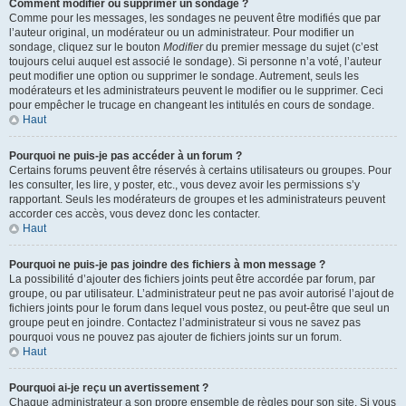
Comment modifier ou supprimer un sondage ?
Comme pour les messages, les sondages ne peuvent être modifiés que par
l’auteur original, un modérateur ou un administrateur. Pour modifier un
sondage, cliquez sur le bouton
Modifier
du premier message du sujet (c’est
toujours celui auquel est associé le sondage). Si personne n’a voté, l’auteur
peut modifier une option ou supprimer le sondage. Autrement, seuls les
modérateurs et les administrateurs peuvent le modifier ou le supprimer. Ceci
pour empêcher le trucage en changeant les intitulés en cours de sondage.
Haut
Pourquoi ne puis-je pas accéder à un forum ?
Certains forums peuvent être réservés à certains utilisateurs ou groupes. Pour
les consulter, les lire, y poster, etc., vous devez avoir les permissions s’y
rapportant. Seuls les modérateurs de groupes et les administrateurs peuvent
accorder ces accès, vous devez donc les contacter.
Haut
Pourquoi ne puis-je pas joindre des fichiers à mon message ?
La possibilité d’ajouter des fichiers joints peut être accordée par forum, par
groupe, ou par utilisateur. L’administrateur peut ne pas avoir autorisé l’ajout de
fichiers joints pour le forum dans lequel vous postez, ou peut-être que seul un
groupe peut en joindre. Contactez l’administrateur si vous ne savez pas
pourquoi vous ne pouvez pas ajouter de fichiers joints sur un forum.
Haut
Pourquoi ai-je reçu un avertissement ?
Chaque administrateur a son propre ensemble de règles pour son site. Si vous