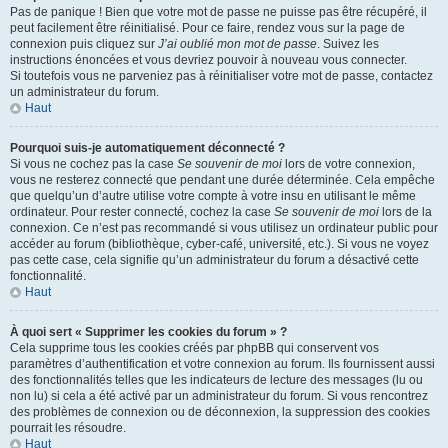
Pas de panique ! Bien que votre mot de passe ne puisse pas être récupéré, il
peut facilement être réinitialisé. Pour ce faire, rendez vous sur la page de
connexion puis cliquez sur
J’ai oublié mon mot de passe
. Suivez les
instructions énoncées et vous devriez pouvoir à nouveau vous connecter.
Si toutefois vous ne parveniez pas à réinitialiser votre mot de passe, contactez
un administrateur du forum.
Haut
Pourquoi suis-je automatiquement déconnecté ?
Si vous ne cochez pas la case
Se souvenir de moi
lors de votre connexion,
vous ne resterez connecté que pendant une durée déterminée. Cela empêche
que quelqu’un d’autre utilise votre compte à votre insu en utilisant le même
ordinateur. Pour rester connecté, cochez la case
Se souvenir de moi
lors de la
connexion. Ce n’est pas recommandé si vous utilisez un ordinateur public pour
accéder au forum (bibliothèque, cyber-café, université, etc.). Si vous ne voyez
pas cette case, cela signifie qu’un administrateur du forum a désactivé cette
fonctionnalité.
Haut
À quoi sert « Supprimer les cookies du forum » ?
Cela supprime tous les cookies créés par phpBB qui conservent vos
paramètres d’authentification et votre connexion au forum. Ils fournissent aussi
des fonctionnalités telles que les indicateurs de lecture des messages (lu ou
non lu) si cela a été activé par un administrateur du forum. Si vous rencontrez
des problèmes de connexion ou de déconnexion, la suppression des cookies
pourrait les résoudre.
Haut