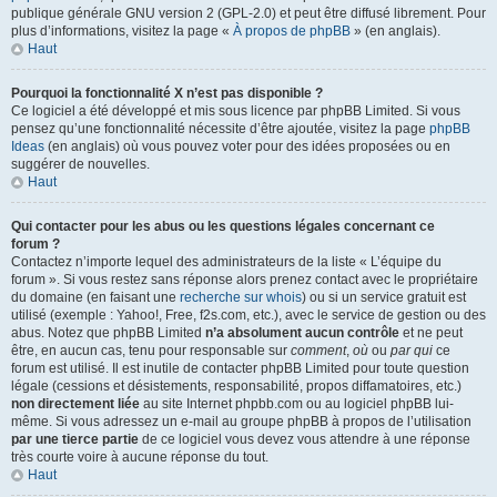
publique générale GNU version 2 (GPL-2.0) et peut être diffusé librement. Pour
plus d’informations, visitez la page «
À propos de phpBB
» (en anglais).
Haut
Pourquoi la fonctionnalité X n’est pas disponible ?
Ce logiciel a été développé et mis sous licence par phpBB Limited. Si vous
pensez qu’une fonctionnalité nécessite d’être ajoutée, visitez la page
phpBB
Ideas
(en anglais) où vous pouvez voter pour des idées proposées ou en
suggérer de nouvelles.
Haut
Qui contacter pour les abus ou les questions légales concernant ce
forum ?
Contactez n’importe lequel des administrateurs de la liste « L’équipe du
forum ». Si vous restez sans réponse alors prenez contact avec le propriétaire
du domaine (en faisant une
recherche sur whois
) ou si un service gratuit est
utilisé (exemple : Yahoo!, Free, f2s.com, etc.), avec le service de gestion ou des
abus. Notez que phpBB Limited
n’a absolument aucun contrôle
et ne peut
être, en aucun cas, tenu pour responsable sur
comment
,
où
ou
par qui
ce
forum est utilisé. Il est inutile de contacter phpBB Limited pour toute question
légale (cessions et désistements, responsabilité, propos diffamatoires, etc.)
non directement liée
au site Internet phpbb.com ou au logiciel phpBB lui-
même. Si vous adressez un e-mail au groupe phpBB à propos de l’utilisation
par une tierce partie
de ce logiciel vous devez vous attendre à une réponse
très courte voire à aucune réponse du tout.
Haut