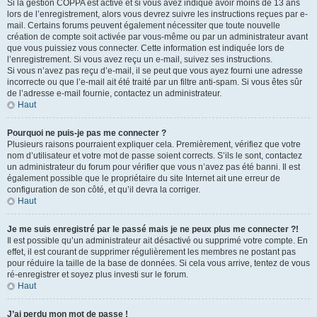
Si la gestion COPPA est active et si vous avez indiqué avoir moins de 13 ans
lors de l’enregistrement, alors vous devrez suivre les instructions reçues par e-
mail. Certains forums peuvent également nécessiter que toute nouvelle
création de compte soit activée par vous-même ou par un administrateur avant
que vous puissiez vous connecter. Cette information est indiquée lors de
l’enregistrement. Si vous avez reçu un e-mail, suivez ses instructions.
Si vous n’avez pas reçu d’e-mail, il se peut que vous ayez fourni une adresse
incorrecte ou que l’e-mail ait été traité par un filtre anti-spam. Si vous êtes sûr
de l’adresse e-mail fournie, contactez un administrateur.
Haut
Pourquoi ne puis-je pas me connecter ?
Plusieurs raisons pourraient expliquer cela. Premièrement, vérifiez que votre
nom d’utilisateur et votre mot de passe soient corrects. S’ils le sont, contactez
un administrateur du forum pour vérifier que vous n’avez pas été banni. Il est
également possible que le propriétaire du site Internet ait une erreur de
configuration de son côté, et qu’il devra la corriger.
Haut
Je me suis enregistré par le passé mais je ne peux plus me connecter ?!
Il est possible qu’un administrateur ait désactivé ou supprimé votre compte. En
effet, il est courant de supprimer régulièrement les membres ne postant pas
pour réduire la taille de la base de données. Si cela vous arrive, tentez de vous
ré-enregistrer et soyez plus investi sur le forum.
Haut
J’ai perdu mon mot de passe !