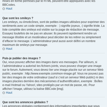
mises en forme permises par le HTML peuvent être appliquées avec les
BBCodes.
Haut
Que sont les smileys ?
Les smileys, ou émoticônes, sont de petites images utilisées pour exprimer des
sentiments avec un code simple, exemple : :) signifie joyeux, :( signifie triste. La
liste complète des smileys est visible sur la page de rédaction de message.
Essayez toutefois de ne pas en abuser. Ils peuvent rapidement rendre un
message illisible et un modérateur peut décider de les retirer ou simplement
d’effacer le message. L’administrateur peut aussi avoir défini un nombre
maximum de smileys par message.
Haut
Puis-je publier des images ?
Oui, vous pouvez afficher des images dans vos messages. Par ailleurs, si
l’administrateur a autorisé les fichiers joints, vous pouvez charger une image
sur le forum. Autrement, vous devez lier une image placée sur un serveur Web
public, exemple : http://www.exemple.com/mon-image.gif. Vous ne pouvez pas
lier des images de votre ordinateur (sauf si c’est un serveur Web public) ni des
images placées derrière des mécanismes d’authentification, exemple : Boîtes
e-mail Hotmail ou Yahoo!, sites protégés par un mot de passe, etc. Pour
afficher l’image, utilisez la balise BBCode [img].
Haut
Que sont les annonces globales ?
Les annonces globales contiennent des informations importantes que vous