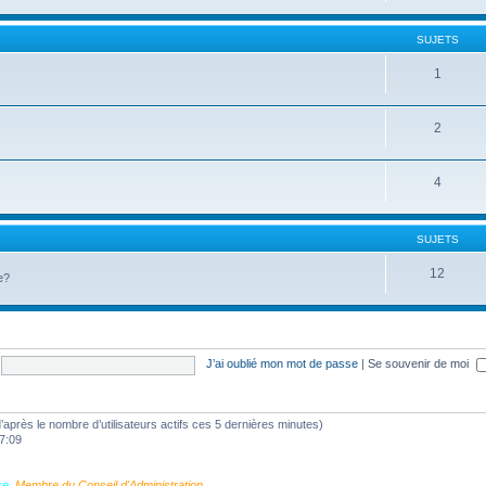
SUJETS
1
2
4
SUJETS
12
e?
J’ai oublié mon mot de passe
|
Se souvenir de moi
 (d’après le nombre d’utilisateurs actifs ces 5 dernières minutes)
17:09
re
,
Membre du Conseil d'Administration