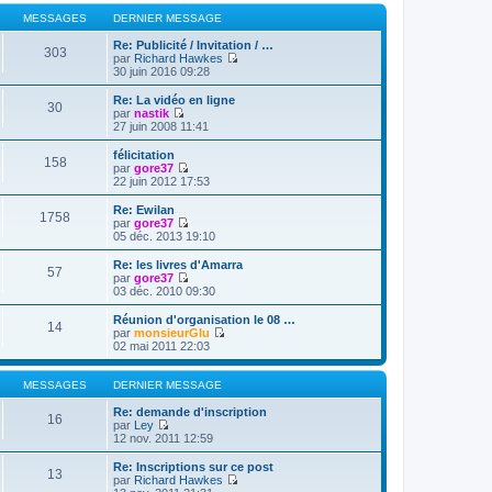
s
r
a
MESSAGES
DERNIER MESSAGE
m
g
e
e
Re: Publicité / Invitation / …
s
303
par
Richard Hawkes
s
V
30 juin 2016 09:28
a
o
g
i
Re: La vidéo en ligne
e
30
r
par
nastik
l
V
27 juin 2008 11:41
e
o
d
i
félicitation
158
e
r
par
gore37
r
l
V
22 juin 2012 17:53
n
e
o
i
d
i
Re: Ewilan
e
1758
e
r
par
gore37
r
r
l
V
05 déc. 2013 19:10
m
n
e
o
e
i
d
i
Re: les livres d'Amarra
s
e
57
e
r
par
gore37
s
r
r
l
V
03 déc. 2010 09:30
a
m
n
e
o
g
e
i
d
i
Réunion d'organisation le 08 …
e
s
e
14
e
r
par
monsieurGlu
s
r
r
l
V
02 mai 2011 22:03
a
m
n
e
o
g
e
i
d
i
e
s
e
e
r
MESSAGES
DERNIER MESSAGE
s
r
r
l
a
m
n
e
Re: demande d'inscription
g
16
e
i
d
par
Ley
e
s
e
V
e
12 nov. 2011 12:59
s
r
o
r
a
m
i
n
Re: Inscriptions sur ce post
g
13
e
r
i
par
Richard Hawkes
e
s
l
e
V