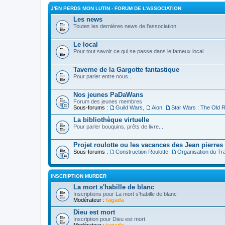
J'EN PERDS MON LUTIN - FORUM DE L'ASSOCIATION
Les news
Toutes les dernières news de l'association
Le local
Pour tout savoir ce qui se passe dans le fameux local...
Taverne de la Gargotte fantastique
Pour parler entre nous...
Nos jeunes PaDaWans
Forum des jeunes membres
Sous-forums :
Guild Wars
,
Aion
,
Star Wars : The Old R
La bibliothèque virtuelle
Pour parler bouquins, prêts de livre...
Projet roulotte ou les vacances des Jean pierres
Sous-forums :
Construction Roulotte
,
Organisation du Tra
INSCRIPTION MURDER
La mort s'habille de blanc
Inscriptions pour La mort s'habille de blanc
Modérateur :
tagada
Dieu est mort
Inscription pour Dieu est mort