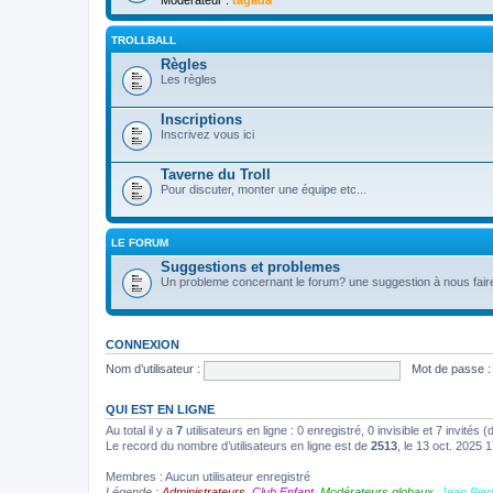
Modérateur :
tagada
TROLLBALL
Règles
Les règles
Inscriptions
Inscrivez vous ici
Taverne du Troll
Pour discuter, monter une équipe etc...
LE FORUM
Suggestions et problemes
Un probleme concernant le forum? une suggestion à nous fair
CONNEXION
Nom d’utilisateur :
Mot de passe :
QUI EST EN LIGNE
Au total il y a
7
utilisateurs en ligne : 0 enregistré, 0 invisible et 7 invités
Le record du nombre d’utilisateurs en ligne est de
2513
, le 13 oct. 2025 
Membres : Aucun utilisateur enregistré
Légende :
Administrateurs
,
Club Enfant
,
Modérateurs globaux
,
Jean Pier