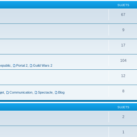
SUJETS
67
9
17
104
epublic
,
Portal 2
,
Guild Wars 2
12
8
jet
,
Communication
,
Spectacle
,
Blog
SUJETS
2
1