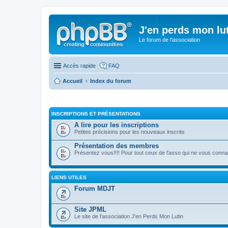
J'en perds mon lu
Le forum de l'association
Accès rapide
FAQ
Accueil
Index du forum
INSCRIPTIONS ET PRÉSENTATIONS
A lire pour les inscriptions
Petites précisions pour les nouveaux inscrits
Présentation des membres
Présentez vous!!!! Pour tout ceux de l'asso qui ne vous conna
LIENS UTILES
Forum MDJT
Site JPML
Le site de l'association J'en Perds Mon Lutin