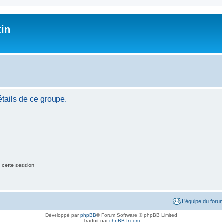
tin
tails de ce groupe.
 cette session
L’équipe du foru
Développé par
phpBB
® Forum Software © phpBB Limited
Traduit par
phpBB-fr.com