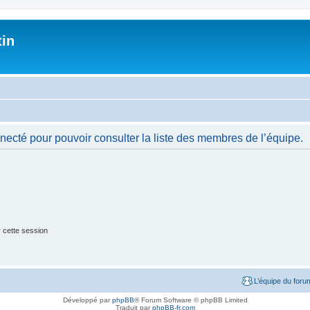
tin
necté pour pouvoir consulter la liste des membres de l’équipe.
 cette session
L’équipe du foru
Développé par
phpBB
® Forum Software © phpBB Limited
Traduit par
phpBB-fr.com