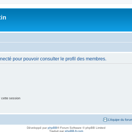
tin
necté pour pouvoir consulter le profil des membres.
 cette session
L’équipe du foru
Développé par
phpBB
® Forum Software © phpBB Limited
Traduit par
phpBB-fr.com