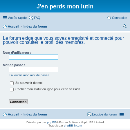
J'en perds mon lutin
Accès rapide
FAQ
Connexion
Accueil
Index du forum
ec
Le forum exige que vous soyez enregistré et connecté pour
her
pouvoir consulter le profil des membres.
ch
Nom d’utilisateur :
er
Mot de passe :
J’ai oublié mon mot de passe
Se souvenir de moi
Cacher mon statut en ligne pour cette session
Accueil
Index du forum
L’équipe du forum
Développé par
phpBB
® Forum Software © phpBB Limited
Traduit par
phpBB-fr.com