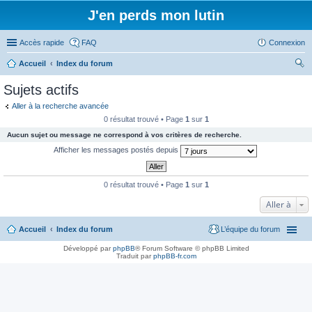
J'en perds mon lutin
Accès rapide
FAQ
Connexion
Accueil
Index du forum
ec
Sujets actifs
her
Aller à la recherche avancée
ch
0 résultat trouvé • Page
1
sur
1
er
Aucun sujet ou message ne correspond à vos critères de recherche.
Afficher les messages postés depuis
0 résultat trouvé • Page
1
sur
1
Aller à
Accueil
Index du forum
L’équipe du forum
Développé par
phpBB
® Forum Software © phpBB Limited
Traduit par
phpBB-fr.com