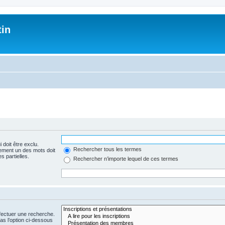
tin
 doit être exclu.
Rechercher tous les termes
ement un des mots doit
s partielles.
Rechercher n’importe lequel de ces termes
fectuer une recherche.
s l’option ci-dessous