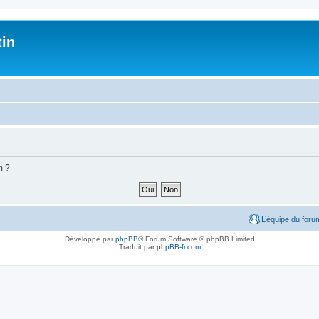
tin
m ?
L’équipe du foru
Développé par
phpBB
® Forum Software © phpBB Limited
Traduit par
phpBB-fr.com