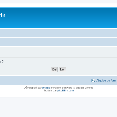
tin
m ?
L’équipe du foru
Développé par
phpBB
® Forum Software © phpBB Limited
Traduit par
phpBB-fr.com