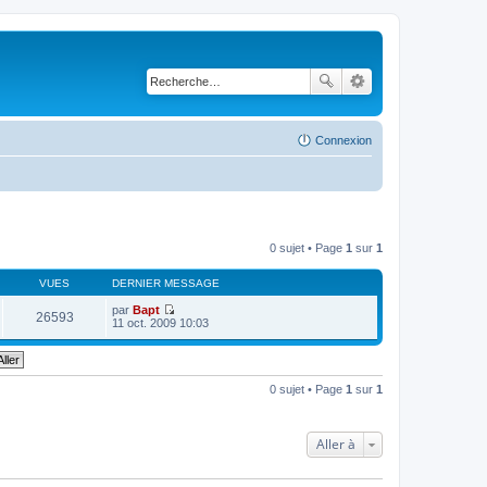
Connexion
0 sujet • Page
1
sur
1
VUES
DERNIER MESSAGE
par
Bapt
26593
V
11 oct. 2009 10:03
o
i
r
l
e
0 sujet • Page
1
sur
1
d
e
r
n
Aller à
i
e
r