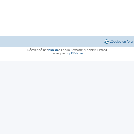
L’équipe du foru
Développé par
phpBB
® Forum Software © phpBB Limited
Traduit par
phpBB-fr.com