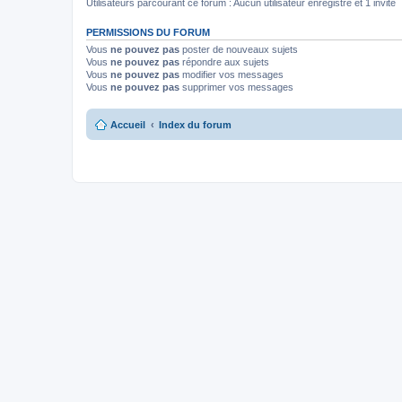
Utilisateurs parcourant ce forum : Aucun utilisateur enregistré et 1 invité
PERMISSIONS DU FORUM
Vous
ne pouvez pas
poster de nouveaux sujets
Vous
ne pouvez pas
répondre aux sujets
Vous
ne pouvez pas
modifier vos messages
Vous
ne pouvez pas
supprimer vos messages
Accueil
Index du forum