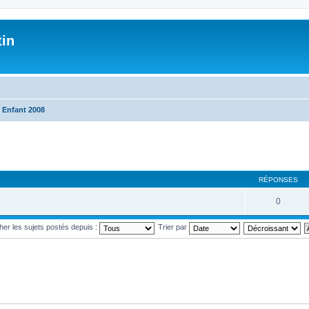
tin
 Enfant 2008
RÉPONSES
0
cher les sujets postés depuis :
Trier par