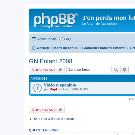
J'en perds mon lu
Le forum de l'association
Accès rapide
FAQ
Accueil
Index du forum
Grandeurs natures Enfants
GN
GN Enfant 2008
Nouveau sujet
ANNONCES
Vidéo disponible
par
Bapt
» 11 oct. 2009 10:03
Affi
Nouveau sujet
Retourner à l’index du forum
QUI EST EN LIGNE