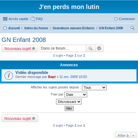
J'en perds mon lutin
Accès rapide
FAQ
Connexion
Accueil
Index du forum
Grandeurs natures Enfants
GN Enfant 2008
ec
GN Enfant 2008
her
Nouveau sujet
ch
0 sujet • Page
1
sur
1
er
Annonces
Vidéo disponible
Dernier message par
Bapt
«
11 oct. 2009 10:03
Afficher les sujets postés depuis :
Trier par
Nouveau sujet
0 sujet • Page
1
sur
1
Aller à