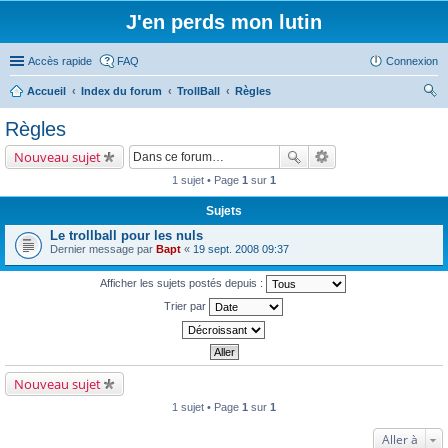
J'en perds mon lutin
Accès rapide
FAQ
Connexion
Accueil
Index du forum
TrollBall
Règles
ec
Règles
her
Nouveau sujet
ch
1 sujet • Page
1
sur
1
er
Sujets
Le trollball pour les nuls
Dernier message par
Bapt
«
19 sept. 2008 09:37
Afficher les sujets postés depuis :
Trier par
Nouveau sujet
1 sujet • Page
1
sur
1
Aller à