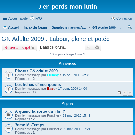
J'en perds mon lutin
Accès rapide
FAQ
Connexion
Accueil
Index du forum
Grandeurs natures Adultes
GN Adulte 2009 : Labour, gloire et potée
ec
GN Adulte 2009 : Labour, gloire et potée
her
Nouveau sujet
ch
10 sujets • Page
1
sur
1
er
Annonces
Photos GN adulte 2009
Dernier message par
Lullaby
«
15 oct. 2009 22:38
Réponses :
2
Les fiches d'inscriptions
Dernier message par
Bapt
«
17 sept. 2009 14:00
Réponses :
17
1
2
Sujets
A quand la sortie du film ?
Dernier message par
Porcinet
«
29 nov. 2010 15:42
Réponses :
2
3eme Mi-Temps
Dernier message par
Porcinet
«
05 nov. 2009 17:21
Réponses :
1