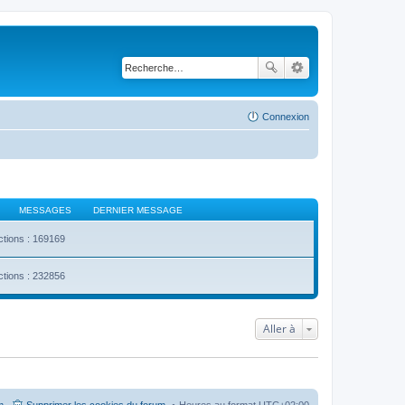
Connexion
MESSAGES
DERNIER MESSAGE
ctions : 169169
ctions : 232856
Aller à
m
Supprimer les cookies du forum
Heures au format
UTC+02:00