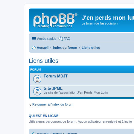
J'en perds mon lu
Le forum de l'association
Accès rapide
FAQ
Accueil
Index du forum
Liens utiles
Liens utiles
FORUM
Forum MDJT
Site JPML
Le site de l'association J'en Perds Mon Lutin
Retourner à l’index du forum
QUI EST EN LIGNE
Utilisateurs parcourant ce forum : Aucun utilisateur enregistré et 1 invité
Accueil
Index du forum