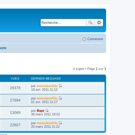
Connexion
otte
4 sujets • Page
1
sur
1
VUES
DERNIER MESSAGE
par
monsieurGlu
28378
V
19 avr. 2011 11:12
o
i
par
monsieurGlu
r
27994
V
01 avr. 2011 11:17
l
o
e
i
par
Bapt
d
r
13069
V
30 mars 2011 18:02
e
l
o
r
e
i
n
par
monsieurGlu
d
r
22607
i
V
20 mars 2011 11:22
e
l
e
o
r
e
r
i
n