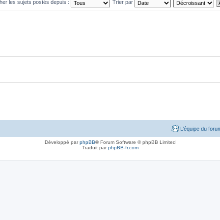
cher les sujets postés depuis :
Trier par
L’équipe du foru
Développé par
phpBB
® Forum Software © phpBB Limited
Traduit par
phpBB-fr.com