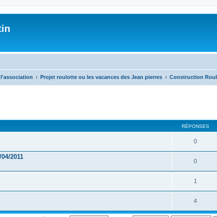
tin
l'association
Projet roulotte ou les vacances des Jean pierres
Construction Roul
RÉPONSES
0
2/04/2011
0
1
4