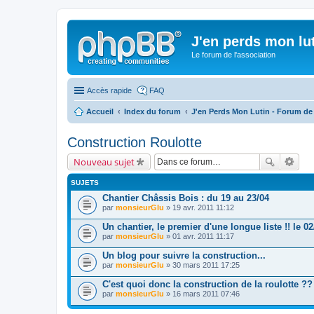
J'en perds mon lu
Le forum de l'association
Accès rapide
FAQ
Accueil
Index du forum
J'en Perds Mon Lutin - Forum de 
Construction Roulotte
Nouveau sujet
SUJETS
Chantier Châssis Bois : du 19 au 23/04
par
monsieurGlu
» 19 avr. 2011 11:12
Un chantier, le premier d'une longue liste !! le 0
par
monsieurGlu
» 01 avr. 2011 11:17
Un blog pour suivre la construction...
par
monsieurGlu
» 30 mars 2011 17:25
C'est quoi donc la construction de la roulotte ??
par
monsieurGlu
» 16 mars 2011 07:46