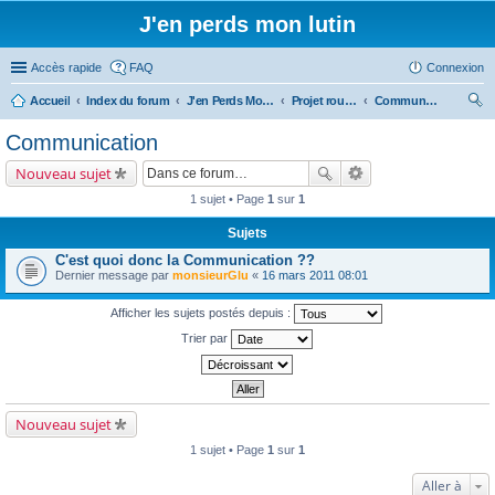
J'en perds mon lutin
Accès rapide
FAQ
Connexion
Accueil
Index du forum
J'en Perds Mon Lutin - Forum de l'association
Projet roulotte ou les vacances des Jean pierres
Communication
ec
Communication
her
Nouveau sujet
ch
1 sujet • Page
1
sur
1
er
Sujets
C'est quoi donc la Communication ??
Dernier message par
monsieurGlu
«
16 mars 2011 08:01
Afficher les sujets postés depuis :
Trier par
Nouveau sujet
1 sujet • Page
1
sur
1
Aller à