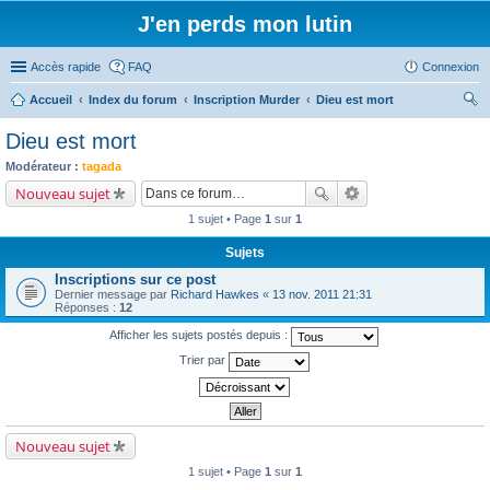
J'en perds mon lutin
Accès rapide
FAQ
Connexion
Accueil
Index du forum
Inscription Murder
Dieu est mort
ec
Dieu est mort
her
Modérateur :
tagada
ch
Nouveau sujet
er
1 sujet • Page
1
sur
1
Sujets
Inscriptions sur ce post
Dernier message par
Richard Hawkes
«
13 nov. 2011 21:31
Réponses :
12
Afficher les sujets postés depuis :
Trier par
Nouveau sujet
1 sujet • Page
1
sur
1