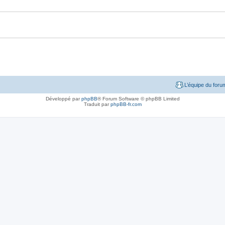
L’équipe du foru
Développé par
phpBB
® Forum Software © phpBB Limited
Traduit par
phpBB-fr.com