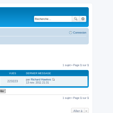
Connexion
1 sujet • Page
1
sur
1
VUES
DERNIER MESSAGE
par
Richard Hawkes
223223
V
13 nov. 2011 21:31
o
i
r
l
e
1 sujet • Page
1
sur
1
d
e
r
n
Aller à
i