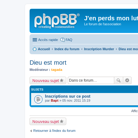
J'en perds mon lu
Le forum de l'association
Accès rapide
FAQ
Accueil
Index du forum
Inscription Murder
Dieu est mo
Dieu est mort
Modérateur :
tagada
Nouveau sujet
SUJETS
Inscriptions sur ce post
par
Bapt
» 05 nov. 2011 15:19
Affi
Nouveau sujet
Retourner à l’index du forum