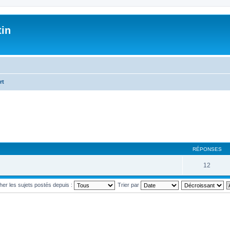
tin
rt
RÉPONSES
12
cher les sujets postés depuis :
Trier par