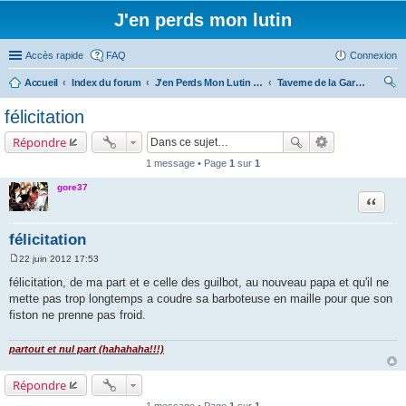
J'en perds mon lutin
Accès rapide
FAQ
Connexion
Accueil
Index du forum
J'en Perds Mon Lutin - Forum de l'association
Taverne de la Gargotte fantastique
ec
félicitation
her
Répondre
ch
1 message • Page
1
sur
1
er
gore37
Citation
félicitation
22 juin 2012 17:53
M
e
félicitation, de ma part et e celle des guilbot, au nouveau papa et qu'il ne
s
mette pas trop longtemps a coudre sa barboteuse en maille pour que son
s
a
fiston ne prenne pas froid.
g
e
partout et nul part (hahahaha!!!)
Répondre
1 message • Page
1
sur
1