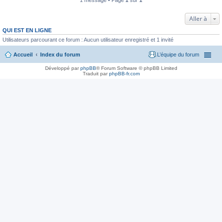
Aller à
QUI EST EN LIGNE
Utilisateurs parcourant ce forum : Aucun utilisateur enregistré et 1 invité
Accueil
Index du forum
L’équipe du forum
Développé par
phpBB
® Forum Software © phpBB Limited
Traduit par
phpBB-fr.com