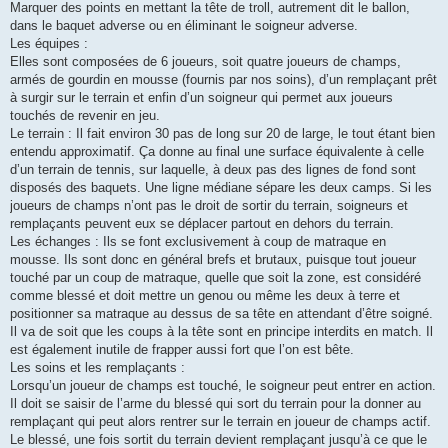
Marquer des points en mettant la tête de troll, autrement dit le ballon,
dans le baquet adverse ou en éliminant le soigneur adverse.
Les équipes :
Elles sont composées de 6 joueurs, soit quatre joueurs de champs,
armés de gourdin en mousse (fournis par nos soins), d’un remplaçant prêt
à surgir sur le terrain et enfin d’un soigneur qui permet aux joueurs
touchés de revenir en jeu.
Le terrain : Il fait environ 30 pas de long sur 20 de large, le tout étant bien
entendu approximatif. Ça donne au final une surface équivalente à celle
d’un terrain de tennis, sur laquelle, à deux pas des lignes de fond sont
disposés des baquets. Une ligne médiane sépare les deux camps. Si les
joueurs de champs n’ont pas le droit de sortir du terrain, soigneurs et
remplaçants peuvent eux se déplacer partout en dehors du terrain.
Les échanges : Ils se font exclusivement à coup de matraque en
mousse. Ils sont donc en général brefs et brutaux, puisque tout joueur
touché par un coup de matraque, quelle que soit la zone, est considéré
comme blessé et doit mettre un genou ou même les deux à terre et
positionner sa matraque au dessus de sa tête en attendant d’être soigné.
Il va de soit que les coups à la tête sont en principe interdits en match. Il
est également inutile de frapper aussi fort que l’on est bête.
Les soins et les remplaçants :
Lorsqu’un joueur de champs est touché, le soigneur peut entrer en action.
Il doit se saisir de l’arme du blessé qui sort du terrain pour la donner au
remplaçant qui peut alors rentrer sur le terrain en joueur de champs actif.
Le blessé, une fois sortit du terrain devient remplaçant jusqu’à ce que le