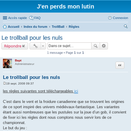
J'en perds mon lutin
Accès rapide
FAQ
Connexion
Accueil
Index du forum
TrollBall
Règles
ec
Le trollball pour les nuls
her
Répondre
ch
1 message • Page
1
sur
1
er
Bapt
Citation
Administrateur
Le trollball pour les nuls
19 sept. 2008 09:37
M
e
les règles suivantes sont téléchargeables
ici
s
s
a
C’est dans le vent et la froidure canadienne que se trouvent les origines
g
de ce sport inspiré des univers médiévaux-fantastique. Les variantes
e
étant aussi nombreuses que les pustules sur la joue d’un gob, il convient
de fixer ici les règles dont nous comptons nous servir lors de ce
championnat.
Le but du jeu :