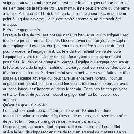
soigneur sauve un autre blessé. Il est interdit au soigneur de se battre et
de s’emparer de la tête de troll. De même, il ne peut prendre qu’une arme
à la fois. Ah j’oubliais LE détail important : un soigneur touché donne un
point à l’équipe adverse. Le jeu est arrêté comme si un but avait été
marqué.
Buts et engagements :
Lorsque la tête de troll est posées dans un baquet ou qu’un soigneur est
touché le jeu est arrêté. Tous les blessés reviennent en jeu à l’exception
du remplaçant. Les deux équipes retournent derrière leur ligne de fond
pour procéder à l’engagement. La tête de troll revient bien entendu à
l’équipe qui vient d’encaisser un but. Deux types d’engagement sont
possibles. Au début de chaque mi-temps, l’équipe qui engage doit lancer
la tête au delà de la ligne médiane, la charge peut commencer dés que la
tête touche le terrain. Si deux tentatives infructueuses sont faites, la tête
passe à l’équipe adverse qui peut faire un engament normal. Pour un
engagement normal, le jeu reprend lorsque la tête touche le terrain, avec
ou sans lancer et n’importe où dans le terrain. Certaines fautes peuvent
entrainer l’arrêt du jeu et un nouvel engagement, au bon vouloir des
arbitres.
Qu’est ce que j’ai oublié :
Le match comporte deux mi-temps d’environ 10 minutes, durée
modulable selon le nombre d’équipes et de matchs, soit avec les arrêts
de jeu et la mi temps une grosse demi-heure par match.
Deux arbitres, au moins, font régner l’ordre sur le terrain. Leur sifflet
arrête le jeu. Ils disposent ensuite de tout un arsenal de mesures selon